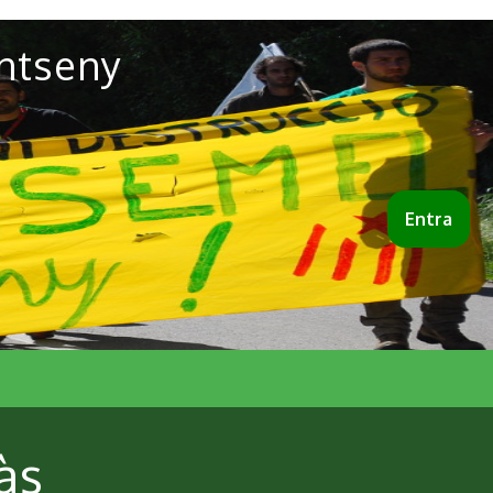
ntseny
Entra
às